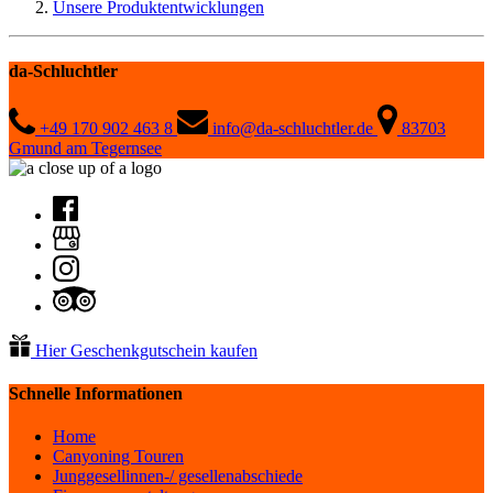
Unsere Produktentwicklungen
da-Schluchtler
+49 170 902 463 8
info@da-schluchtler.de
83703
Gmund am Tegernsee
Hier Geschenkgutschein kaufen
Schnelle Informationen
Home
Canyoning Touren
Junggesellinnen-/ gesellenabschiede