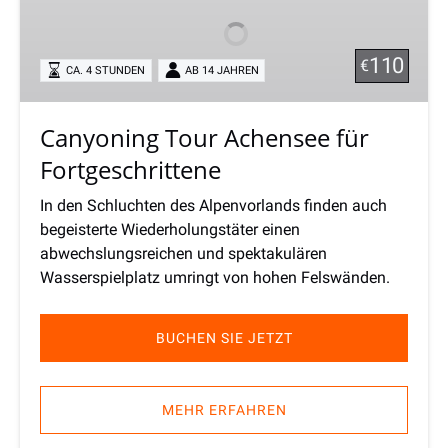
Achensee
für
Fortgeschrittene
110
€
CA. 4 STUNDEN
AB 14 JAHREN
Canyoning Tour Achensee für
Fortgeschrittene
In den Schluchten des Alpenvorlands finden auch
begeisterte Wiederholungstäter einen
abwechslungsreichen und spektakulären
Wasserspielplatz umringt von hohen Felswänden.
BUCHEN SIE JETZT
MEHR ERFAHREN