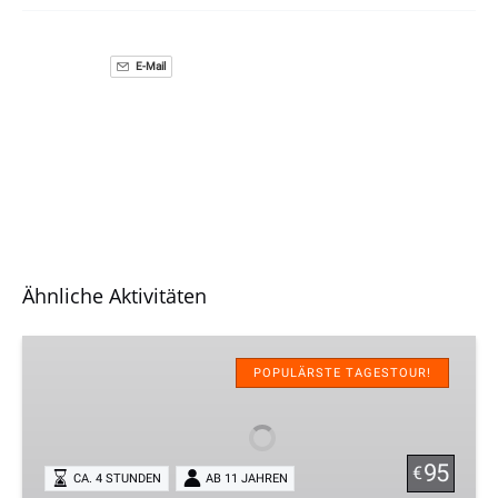
E-Mail
Ähnliche Aktivitäten
Canyoning
Einsteiger
POPULÄRSTE TAGESTOUR!
Tour
am
Achensee
95
€
CA. 4 STUNDEN
AB 11 JAHREN