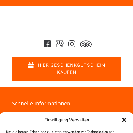
HIER GESCHENKGUTSCHEIN
KAUFEN
Schnelle Informationen
Home
Einwilligung Verwalten
Canyoning Touren
Junggesellinnen-/ gesellenabschiede
Um die besten Erlebnisse zu bieten, verwenden wir Technologien wie