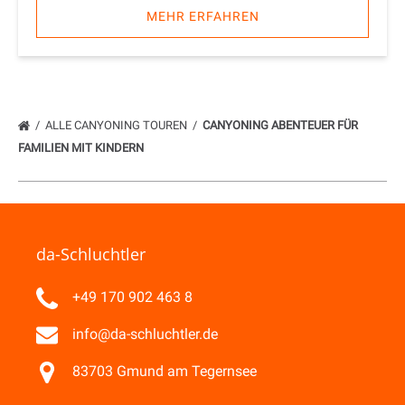
MEHR ERFAHREN
ALLE CANYONING TOUREN
CANYONING ABENTEUER FÜR
FAMILIEN MIT KINDERN
da-Schluchtler
+49 170 902 463 8
info@da-schluchtler.de
83703 Gmund am Tegernsee