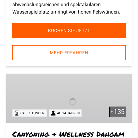
abwechslungsreichen und spektakulären
Wasserspielplatz umringt von hohen Felswänden.
BUCHEN SIE JETZT
MEHR ERFAHREN
Canyoning
&
Wellness
Dahoam
135
€
CA. 5 STUNDEN
AB 14 JAHREN
Canyoning & Wellness Dahoam