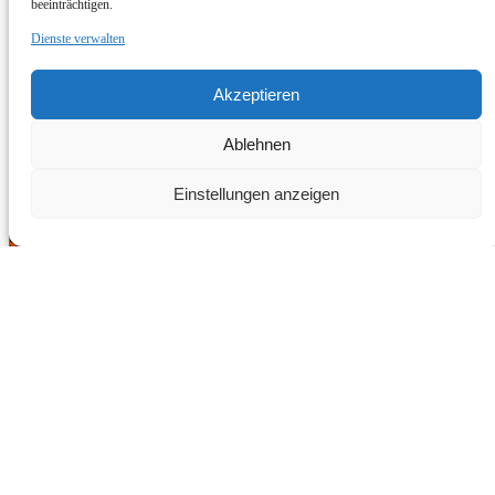
beeinträchtigen.
Dienste verwalten
Akzeptieren
Ablehnen
Einstellungen anzeigen
Hier Geschenkgutschein kaufen
Schnelle Informationen
Home
Canyoning Touren
Junggesellinnen-/ gesellenabschiede
Firmenveranstaltungen
Vereine / Teams
Über Canyoning
Über Uns
Kontakt
Online Shop
Impressum
AGB