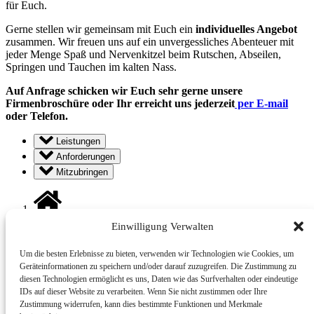
für Euch.
Gerne stellen wir gemeinsam mit Euch ein
individuelles Angebot
zusammen. Wir freuen uns auf ein unvergessliches Abenteuer mit
jeder Menge Spaß und Nervenkitzel beim Rutschen, Abseilen,
Springen und Tauchen im kalten Nass.
Auf Anfrage schicken wir Euch sehr gerne unsere
Firmenbroschüre oder Ihr erreicht uns jederzeit
per E-mail
oder Telefon.
Leistungen
Anforderungen
Mitzubringen
Firmenveranstaltungen
Einwilligung Verwalten
Um die besten Erlebnisse zu bieten, verwenden wir Technologien wie Cookies, um
da-Schluchtler
Geräteinformationen zu speichern und/oder darauf zuzugreifen. Die Zustimmung zu
diesen Technologien ermöglicht es uns, Daten wie das Surfverhalten oder eindeutige
IDs auf dieser Website zu verarbeiten. Wenn Sie nicht zustimmen oder Ihre
+49 170 902 463 8
info@da-schluchtler.de
83703
Zustimmung widerrufen, kann dies bestimmte Funktionen und Merkmale
Gmund am Tegernsee